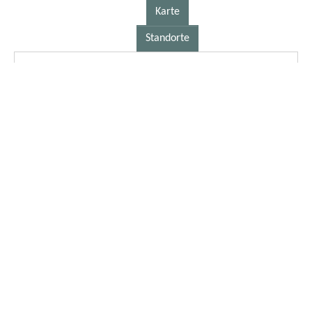
Karte
Standorte
25.06.2026
Snack Bar-Imbiss in Presseck
jeden Montag von 11:00 bis 19:00 Uhr
auf dem Pressecker Marktplatz (Stadtsteinacher Str. 1)
Mehr lesen
01.04.2026
Panoramatafeln auf dem