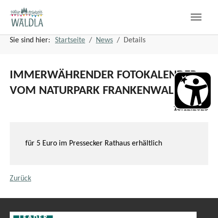
Zum Hauptinhalt springen
Zum Seitenfuß springen
Sie sind hier:
Startseite
News
Details
IMMERWÄHRENDER FOTOKALENDER
VOM NATURPARK FRANKENWALD
18.12.2025
für 5 Euro im Pressecker Rathaus erhältlich
Zurück